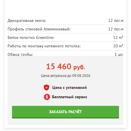
Декоративная лента:
12 пог.м
Профиль стеновой Алюминиевый:
12 пог.м
Белое полотно Greenline:
12 м²
Работы по монтажу натяжного потолка:
10 м²
Обвод трубы:
1 шт.
Фотопечать на полотне:
4 пог.м
15 460
руб.
Установка ниши карниза для штор:
2 пог.м
Цена актуальна до 09.08.2026
Потолочный карниз для штор:
2 пог.м
Цена с установкой
Бесплатный сервис
ЗАКАЗАТЬ РАСЧЁТ