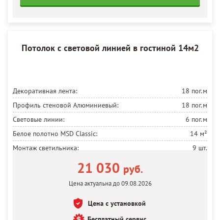
Потолок с световой линией в гостиной 14м2
Декоративная лента:
18 пог.м
Профиль стеновой Алюминиевый:
18 пог.м
Световые линии:
6 пог.м
Белое полотно MSD Classic:
14 м²
Монтаж светильника:
9 шт.
Электрическая проводка:
9 шт.
21 030
руб.
Установка карниза для штор:
3 пог.м
Цена актуальна до 09.08.2026
Установка светодиодной ленты:
6 пог.м
Цена с установкой
Люстра:
1 шт.
Обработка углов (начиная с пятого):
Бесплатный сервис
2 шт.